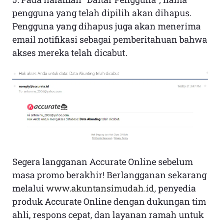
pengguna yang telah dipilih akan dihapus.
Pengguna yang dihapus juga akan menerima
email notifikasi sebagai pemberitahuan bahwa
akses mereka telah dicabut.
Segera langganan Accurate Online sebelum
masa promo berakhir! Berlangganan sekarang
melalui
www.akuntansimudah.id
, penyedia
produk Accurate Online dengan dukungan tim
ahli, respons cepat, dan layanan ramah untuk