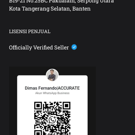
B19-21 No.25BC Pakualam, Serpong Utara
Kota Tangerang Selatan, Banten
LISENSI PENJUAL
Officially Verified Seller