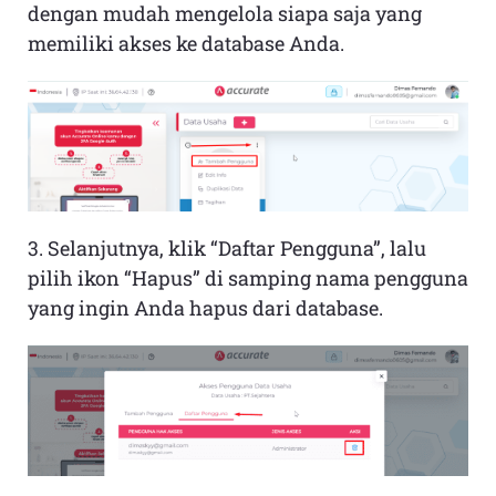
dengan mudah mengelola siapa saja yang
memiliki akses ke database Anda.
3. Selanjutnya, klik “Daftar Pengguna”, lalu
pilih ikon “Hapus” di samping nama pengguna
yang ingin Anda hapus dari database.