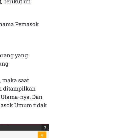
berikut ini
h nama Pemasok
arang yang
ang
 maka saat
 ditampilkan
 Utama-nya. Dan
masok Umum tidak