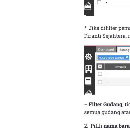
* Jika difilter pem
Piranti Sejahtera,
–
Filter Gudang
, t
semua gudang atas
2. Pilih
nama bar