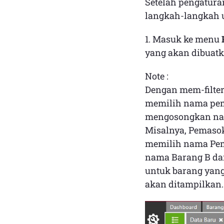
Setelah pengatur
langkah-langkah
1. Masuk ke menu
yang akan dibuatk
Note :
Dengan mem-filte
memilih nama pem
mengosongkan na
Misalnya, Pemaso
memilih nama Pe
nama Barang B dan
untuk barang yan
akan ditampilkan