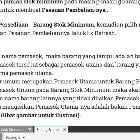
an
jumlah stok minimum
pada masing-masing barang, 
 untuk membuat
Pesanan Pembelian-nya
:
Persediaan
|
Barang Stok Minimum
, kemudian pili
an Pesanan Pembeliannya lalu klik Refresh.
r nama pemasok, maka barang yang tampil adalah b
asok tersebut sebagai pemasok utama dan barang y
ma pemasok utama.
k umum merupakan Pemasok Utama untuk Barang B,
masok Umum pada Barang Stok Minimum maka akan
 nama barang lainnya yang tidak diisikan Pemasok
g mengisikan Pemasok Utama-nya adalah bukan Pe
.
(lihat gambar untuk ilustrasi).