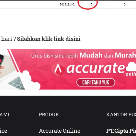
 hari ?
Silahkan klik link disini
AMI
PRODUK
KANTOR PU
ice
Accurate Online
PT.Cipta Pi