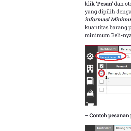
klik
‘Pesan’
dan ot
yang dipilih deng
informasi Minimum
kuantitas barang 
minimum Beli-nya (
– Contoh pesanan 