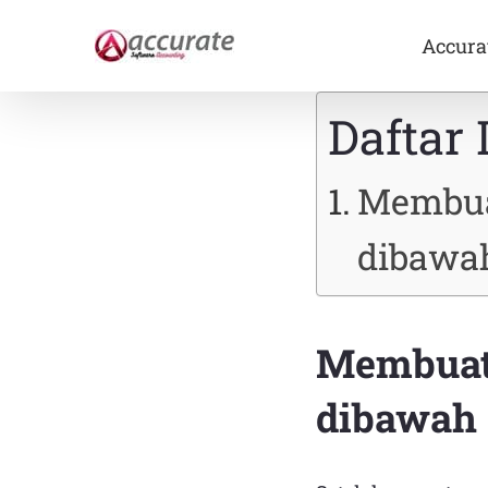
Skip
to
Accura
content
Daftar 
Membua
dibawa
Membuat 
dibawah