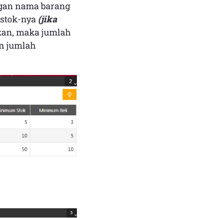
ngan nama barang
 stok-nya
(jika
ukan, maka jumlah
an jumlah