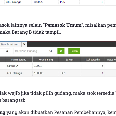
asok lainnya selain “
Pemasok Umum”
, misalkan pem
 maka Barang B tidak tampil.
idak wajib jika tidak pilih gudang, maka stok tersedi
 barang tsb.
ang
yang akan dibuatkan Pesanan Pembeliannya, ke