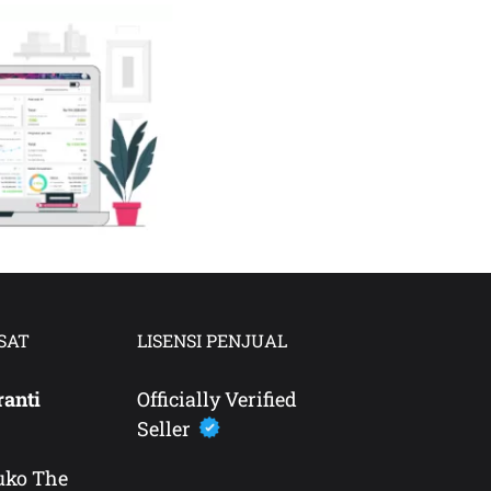
SAT
LISENSI PENJUAL
ranti
Officially Verified
Seller
uko The