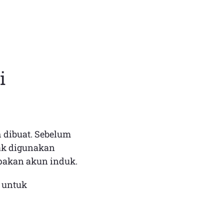
i
 dibuat. Sebelum
dak digunakan
upakan akun induk.
 untuk