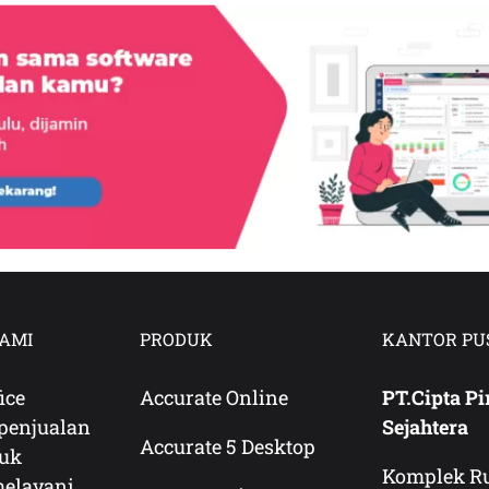
AMI
PRODUK
KANTOR PU
ice
Accurate Online
PT.Cipta Pi
penjualan
Sejahtera
Accurate 5 Desktop
duk
Komplek R
melayani