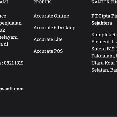
AMI
PRODUK
KANTOR PU
ice
Accurate Online
PT.Cipta Pi
penjualan
Sejahtera
Accurate 5 Desktop
duk
Komplek R
melayani
Accurate Lite
Element Jl 
a di
Sutera B19
Accurate POS
Pakualam, 
 :
0821 1319
Utara Kota
Selatan, Ba
pssoft.com