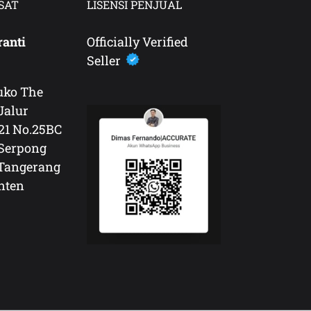
SAT
LISENSI PENJUAL
ranti
Officially Verified
Seller
uko The
Jalur
-21 No.25BC
Serpong
 Tangerang
nten