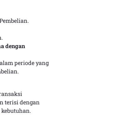
 Pembelian.
n.
ma dengan
dalam periode yang
belian.
ransaksi
n terisi dengan
 kebutuhan.