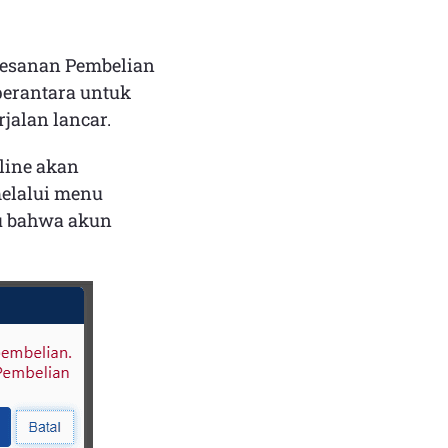
 Pesanan Pembelian
perantara untuk
jalan lancar.
line akan
melalui menu
hu bahwa akun