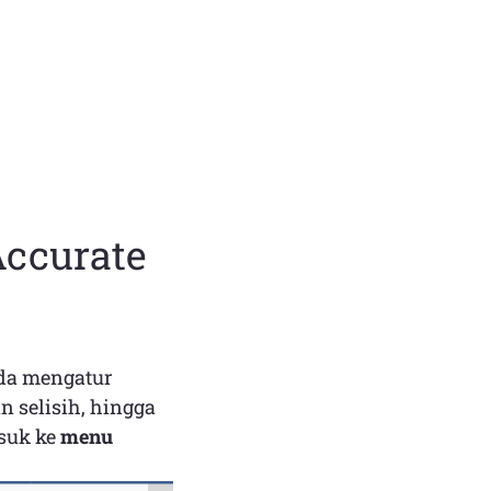
Accurate
da mengatur
n selisih, hingga
suk ke
menu