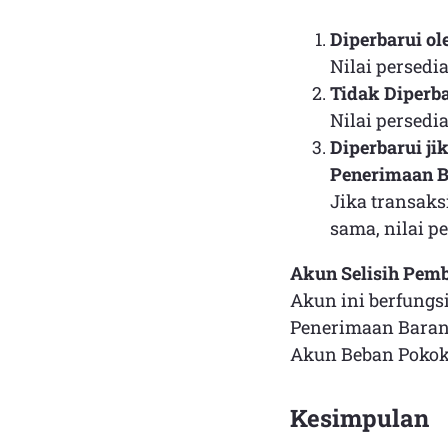
Diperbarui ol
Nilai persedi
Tidak Diperba
Nilai persedi
Diperbarui j
Penerimaan 
Jika transak
sama, nilai p
Akun Selisih Pemb
Akun ini berfungs
Penerimaan Barang
Akun Beban Pokok
Kesimpulan