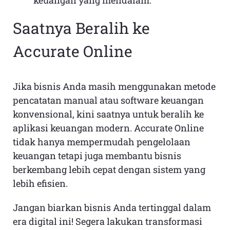
Saatnya Beralih ke
Accurate Online
Jika bisnis Anda masih menggunakan metode
pencatatan manual atau software keuangan
konvensional, kini saatnya untuk beralih ke
aplikasi keuangan modern. Accurate Online
tidak hanya mempermudah pengelolaan
keuangan tetapi juga membantu bisnis
berkembang lebih cepat dengan sistem yang
lebih efisien.
Jangan biarkan bisnis Anda tertinggal dalam
era digital ini! Segera lakukan transformasi