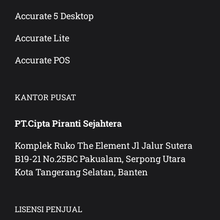
Accurate 5 Desktop
Accurate Lite
Accurate POS
KANTOR PUSAT
PT.Cipta Piranti Sejahtera
Komplek Ruko The Element Jl Jalur Sutera
B19-21 No.25BC Pakualam, Serpong Utara
Kota Tangerang Selatan, Banten
LISENSI PENJUAL