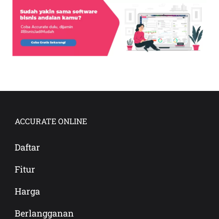
ACCURATE ONLINE
Daftar
Fitur
Harga
Berlangganan