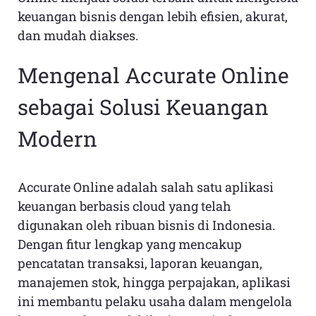
keuangan bisnis dengan lebih efisien, akurat,
dan mudah diakses.
Mengenal Accurate Online
sebagai Solusi Keuangan
Modern
Accurate Online adalah salah satu aplikasi
keuangan berbasis cloud yang telah
digunakan oleh ribuan bisnis di Indonesia.
Dengan fitur lengkap yang mencakup
pencatatan transaksi, laporan keuangan,
manajemen stok, hingga perpajakan, aplikasi
ini membantu pelaku usaha dalam mengelola