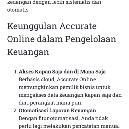
keuangan dengan lebih sistematis dan
otomatis.
Keunggulan Accurate
Online dalam Pengelolaan
Keuangan
Akses Kapan Saja dan di Mana Saja
Berbasis cloud, Accurate Online
memungkinkan pemilik bisnis untuk
mengakses data keuangan kapan saja dan
dari perangkat mana pun.
Otomatisasi Laporan Keuangan
Dengan fitur otomatisasi, Anda tidak
perlu lagi melakukan pencatatan manual